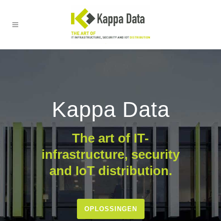
Kappa Data
The art of IT-
infrastructure, security
and IoT distribution.
OPLOSSINGEN