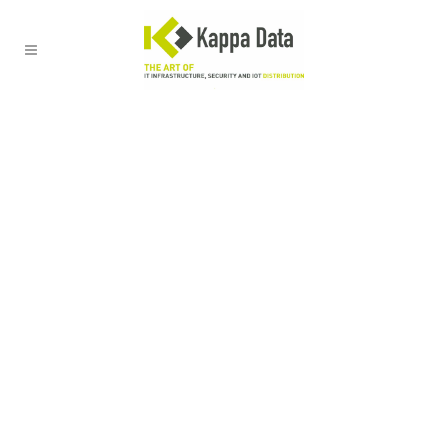
Ons bedrijf
Welkom bij Kappa Data, jouw value-added
distributor én kenniscentrum voor innovatieve en
betrouwbare network connectivity, security en IoT-
oplossingen.
Onze meerwaarde? Wij ondersteunen resellers bij
de implementatie en verkoop van onze
oplossingen, en eindklanten bij de aanschaf,
implementatie en het onderhoud van onze
oplossingen. We delen graag onze brede