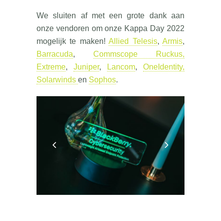
We sluiten af met een grote dank aan
onze vendoren om onze Kappa Day 2022
mogelijk te maken!
Allied Telesis
,
Armis
,
Barracuda
,
Commscope Ruckus,
Extreme
,
Juniper
,
Lancom
,
OneIdentity,
Solarwinds
en
Sophos
.