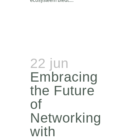
ecosysteem biedt....
22 jun
Embracing
the Future
of
Networking
with