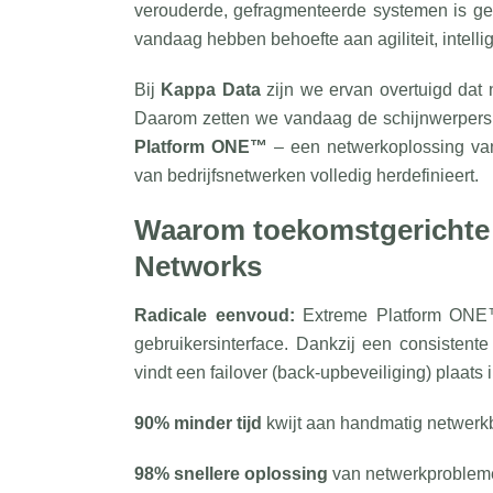
verouderde, gefragmenteerde systemen is ge
vandaag hebben behoefte aan agiliteit, intell
Bij
Kappa Data
zijn we ervan overtuigd dat 
Daarom zetten we vandaag de schijnwerper
Platform ONE™
– een netwerkoplossing van
van bedrijfsnetwerken volledig herdefinieert.
Waarom toekomstgerichte 
Networks
Radicale eenvoud:
Extreme Platform ONE™ 
gebruikersinterface. Dankzij een consistente
vindt een failover (back-upbeveiliging) plaats
90% minder tijd
kwijt aan handmatig netwerk
98% snellere oplossing
van netwerkproblem