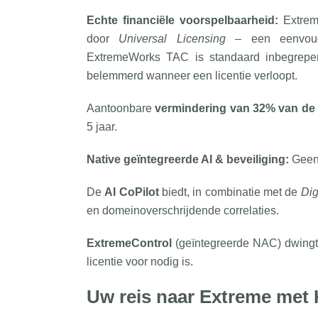
Echte financiële voorspelbaarheid:
Extrem
door
Universal Licensing
– een eenvoudig
ExtremeWorks TAC is standaard inbegrepen,
belemmerd wanneer een licentie verloopt.
Aantoonbare
vermindering van 32% van de
5 jaar.
Native geïntegreerde AI & beveiliging:
Geen 
De
AI CoPilot
biedt, in combinatie met de
Dig
en domeinoverschrijdende correlaties.
ExtremeControl
(geïntegreerde NAC) dwing
licentie voor nodig is.
Uw reis naar Extreme met