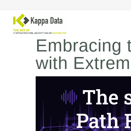
Embracing t
with Extre
WiFi
Se
Switching
En
Routing
Cl
Backup
Ne