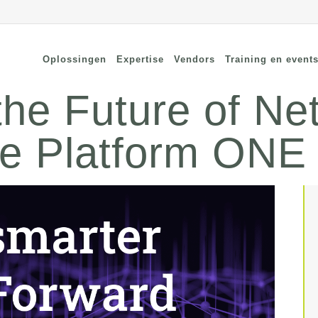
Oplossingen
Expertise
Vendors
Training en event
he Future of Ne
me Platform ONE
cure Remote Connectivity
Security
dpoint Security
Connectivity
oud Security
Wi-Fi / Bluetooth
twerk Security