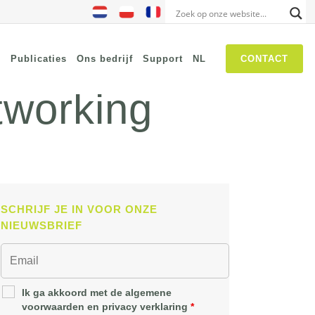
s
Publicaties
Ons bedrijf
Support
NL
CONTACT
tworking
NIS2
SASE
Threat Hunting
Security Awareness
SCHRIJF JE IN VOOR ONZE
Self Driven Networks
NIEUWSBRIEF
IT Operations Management
Zero-Trust Network Access
(ZTNA)
Ik ga akkoord met de algemene
voorwaarden en privacy verklaring
*