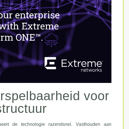
rspelbaarheid voor
structuur
ueert de technologie razendsnel. Vasthouden aan