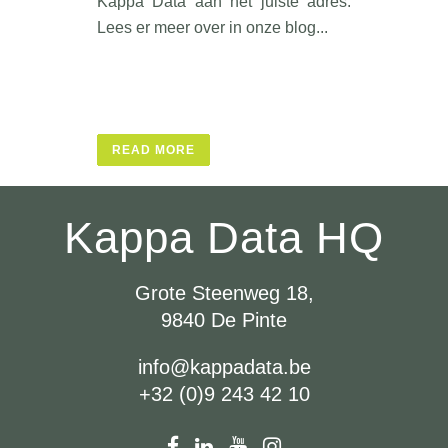
Kappa Data aan het juiste adres.
Lees er meer over in onze blog...
READ MORE
READ MORE
READ MORE
READ MORE
READ MORE
READ MORE
READ MORE
READ MORE
READ MORE
READ MORE
Kappa Data HQ
Grote Steenweg 18,
9840 De Pinte
info@kappadata.be
+32 (0)9 243 42 10