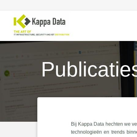
Publicatie
WiFi
Se
Switching
En
Routing
Cl
Backup
Ne
Bij Kappa Data hechten we vee
technologieën en trends binn