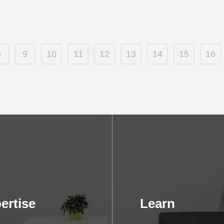
8
9
10
11
12
13
14
15
16
ertise
Learn