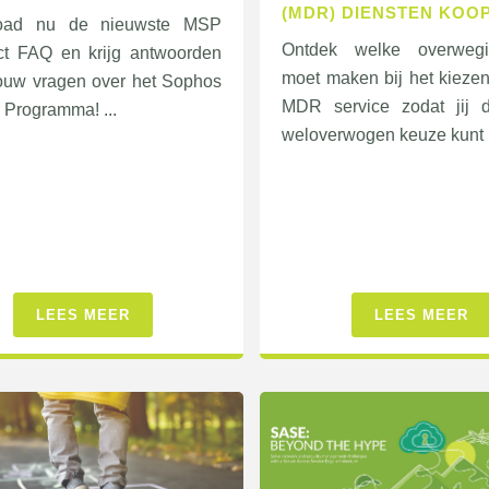
(MDR) DIENSTEN KOO
oad nu de nieuwste MSP
Ontdek welke overweg
t FAQ en krijg antwoorden
moet maken bij het kieze
jouw vragen over het Sophos
MDR service zodat jij 
 Programma! ...
weloverwogen keuze kunt 
LEES MEER
LEES MEER