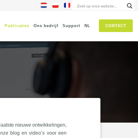
s
Publicaties
Ons bedrijf
Support
NL
CONTACT
NIS2
SASE
Threat Hunting
Security Awareness
Self Driven Networks
IT Operations Management
Zero-Trust Network Access
(ZTNA)
laatste nieuwe ontwikkelingen,
onze blog en video’s voor een