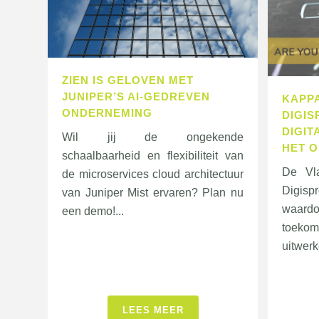
ZIEN IS GELOVEN MET
JUNIPER’S AI-GEDREVEN
KAPP
ONDERNEMING
DIGIS
DIGIT
Wil jij de ongekende
HET 
schaalbaarheid en flexibiliteit van
De Vl
de microservices cloud architectuur
Digisp
van Juniper Mist ervaren? Plan nu
waar
een demo!...
toeko
uitwerk
LEES MEER