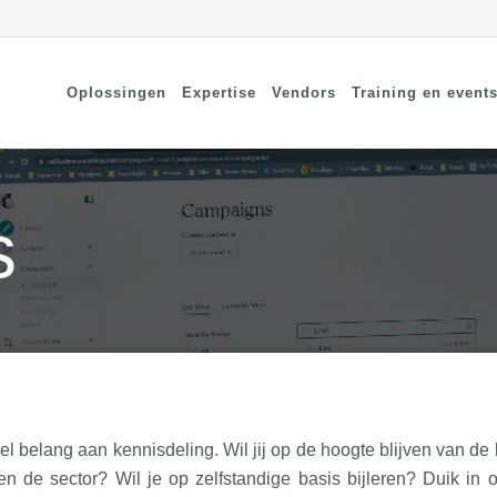
Oplossingen
Expertise
Vendors
Training en event
s
cure Remote Connectivity
Security
dpoint Security
Connectivity
oud Security
Wi-Fi / Bluetooth
twerk Security
l belang aan kennisdeling. Wil jij op de hoogte blijven van de 
en de sector? Wil je op zelfstandige basis bijleren? Duik in 