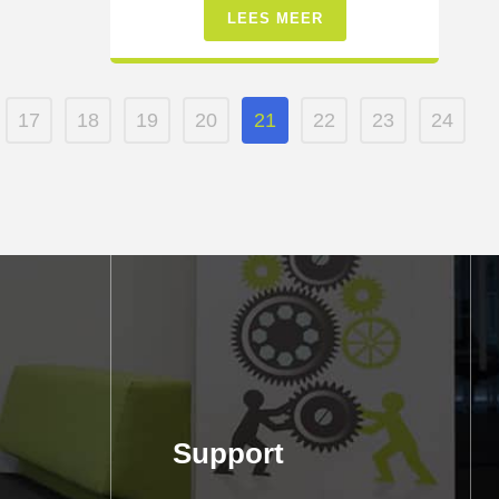
LEES MEER
17
18
19
20
21
22
23
24
Support