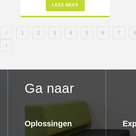
LEES MEER
1
2
3
4
5
6
7
Ga naar
Oplossingen
Exp