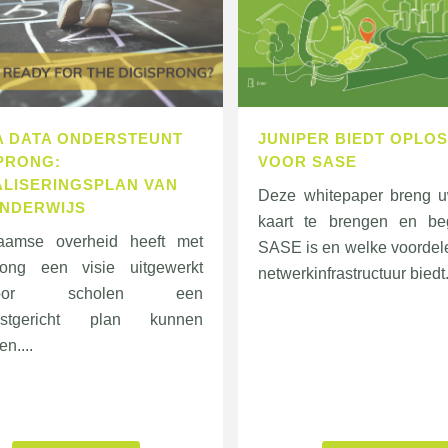
A DATA ONDERSTEUNT
JUNIPER BIEDT OPLO
PRONG:
VOOR SASE
ALISERINGSPLAN VAN
Deze whitepaper breng u
ONDERWIJS
kaart te brengen en beg
aamse overheid heeft met
SASE is en welke voordel
rong een visie uitgewerkt
netwerkinfrastructuur biedt.
door scholen een
mstgericht plan kunnen
en....