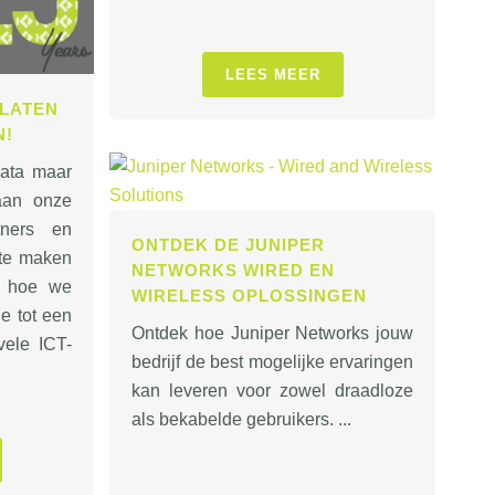
LEES MEER
 LATEN
N!
ata maar
 aan onze
tners en
ONTDEK DE JUNIPER
 te maken
NETWORKS WIRED EN
k hoe we
WIRELESS OPLOSSINGEN
e tot een
Ontdek hoe Juniper Networks jouw
vele ICT-
bedrijf de best mogelijke ervaringen
kan leveren voor zowel draadloze
als bekabelde gebruikers. ...