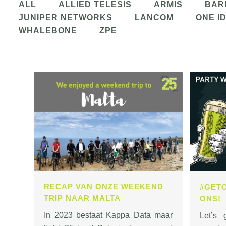
ALL
ALLIED TELESIS
ARMIS
BAR
JUNIPER NETWORKS
LANCOM
ONE I
WHALEBONE
ZPE
RECAP VAN ONZE WEEKEND
#GET
TRIP NAAR MALTA
ONS!
In 2023 bestaat Kappa Data maar
Let’s 