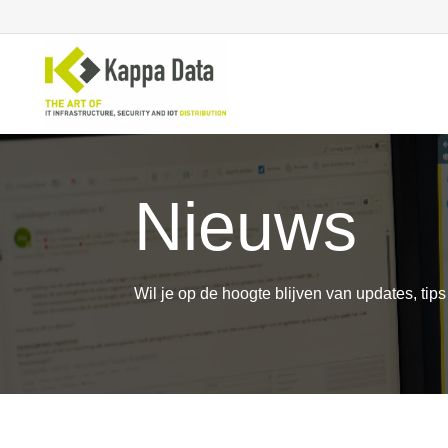
Nieuws
WiFi
Se
Switching
En
Routing
Cl
Backup
Ne
Wil je op de hoogte blijven van updates, tip