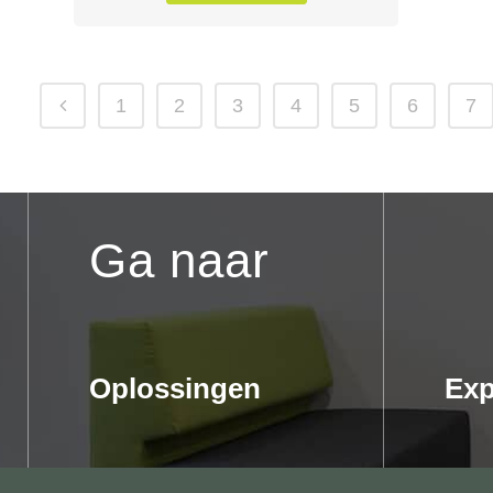
1
2
3
4
5
6
7
Ga naar
Oplossingen
Exp