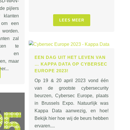
D-WAN-
e pijlers
 klanten
LEES MEER
 om een
 worden.
nten zal
ken te
en en
EEN DAG UIT HET LEVEN VAN
ken, maar
… KAPPA DATA OP CYBERSEC
er...
EUROPE 2023!
Op 19 & 20 april 2023 vond één
van de grootste cybersecurity
beurzen, Cybersec Europe, plaats
in Brussels Expo. Natuurlijk was
Kappa Data aanwezig, en hoe!
Bekijk hier hoe wij de beurs hebben
ervaren....