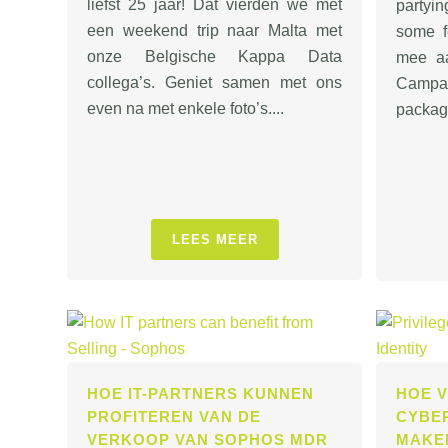
liefst 25 jaar! Dat vierden we met
party
een weekend trip naar Malta met
some f
onze Belgische Kappa Data
mee a
collega’s. Geniet samen met ons
Campa
even na met enkele foto’s....
package
LEES MEER
HOE IT-PARTNERS KUNNEN
HOE 
PROFITEREN VAN DE
CYBE
VERKOOP VAN SOPHOS MDR
MAKE