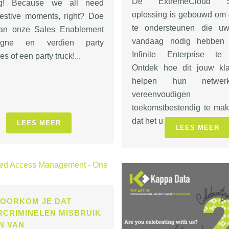
De ExtremeCloud S
ing! Because we all need
oplossing is gebouwd om d
estive moments, right? Doe
te ondersteunen die uw
an onze Sales Enablement
vandaag nodig hebben
gne en verdien party
Infinite Enterprise te
s of een party truck!...
Ontdek hoe dit jouw kla
helpen hun netwer
vereenvoudig
toekomstbestendig te ma
dat het u ook zal helpen me
LEES MEER
LEES MEER
VOORKOM JE DAT
RCRIMINELEN MISBRUIK
N VAN