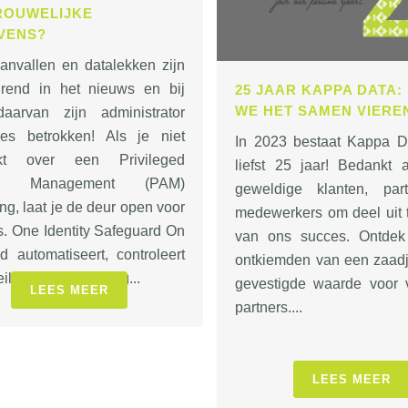
ROUWELIJKE
VENS?
anvallen en datalekken zijn
urend in het nieuws en bij
25 JAAR KAPPA DATA:
WE HET SAMEN VIERE
arvan zijn administrator
eges betrokken! Als je niet
In 2023 bestaat Kappa D
ikt over een Privileged
liefst 25 jaar! Bedankt
ss Management (PAM)
geweldige klanten, par
ng, laat je de deur open voor
medewerkers om deel uit
s. One Identity Safeguard On
van ons succes. Ontde
 automatiseert, controleert
ontkiemden van een zaadj
iligt de verstrekking...
gevestigde waarde voor 
LEES MEER
partners....
LEES MEER