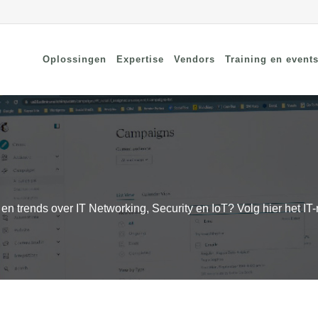
Oplossingen
Expertise
Vendors
Training en event
cure Remote Connectivity
Security
dpoint Security
Connectivity
oud Security
Wi-Fi / Bluetooth
twerk Security
s en trends over IT Networking, Security en IoT? Volg hier het 