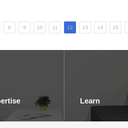
8
9
10
11
12
13
14
15
ertise
Learn