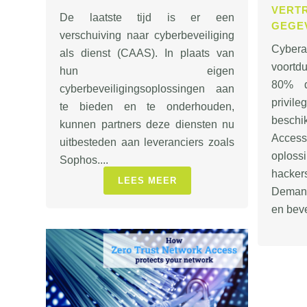
VERT
De laatste tijd is er een
GEGE
verschuiving naar cyberbeveiliging
Cybera
als dienst (CAAS). In plaats van
voortd
hun eigen
80% da
cyberbeveiligingsoplossingen aan
privil
te bieden en te onderhouden,
besch
kunnen partners deze diensten nu
Acce
uitbesteden aan leveranciers zoals
oplossi
Sophos....
hacker
LEES MEER
Demand
en beve