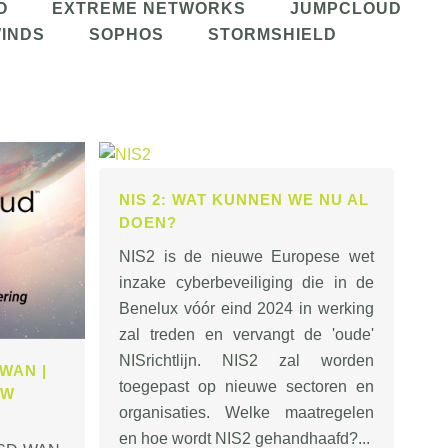
O
EXTREME NETWORKS
JUMPCLOUD
INDS
SOPHOS
STORMSHIELD
NIS 2: WAT KUNNEN WE NU AL
DOEN?
NIS2 is de nieuwe Europese wet
inzake cyberbeveiliging die in de
Benelux vóór eind 2024 in werking
zal treden en vervangt de 'oude'
NISrichtlijn. NIS2 zal worden
WAN |
toegepast op nieuwe sectoren en
UW
organisaties. Welke maatregelen
en hoe wordt NIS2 gehandhaafd?...