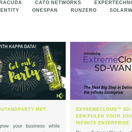
RACUDA
CATO NETWORKS
EXPERTECHN
DENTITY
ONESPAN
RUNZERO
SOLARW
OUTANDPARTY MET
EXTREMECLOUD™ SD-
EEN PIJLER VOOR JO
INFINITE ENTERPRISE
grow your business while