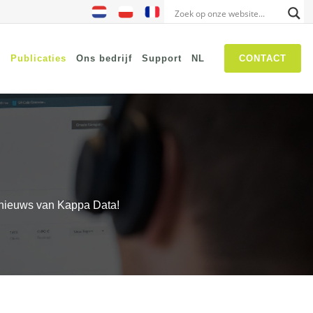
s
Publicaties
Ons bedrijf
Support
NL
CONTACT
NIS2
SASE
Threat Hunting
Security Awareness
IT-nieuws van Kappa Data!
Self Driven Networks
IT Operations Management
Zero-Trust Network Access
(ZTNA)