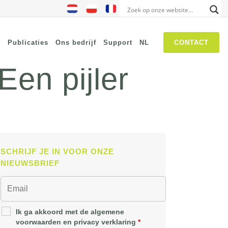
s
Publicaties
Ons bedrijf
Support
NL
CONTACT
en pijler
NIS2
SASE
Threat Hunting
Security Awareness
SCHRIJF JE IN VOOR ONZE
Self Driven Networks
NIEUWSBRIEF
IT Operations Management
Zero-Trust Network Access
(ZTNA)
Ik ga akkoord met de algemene
voorwaarden en privacy verklaring
*