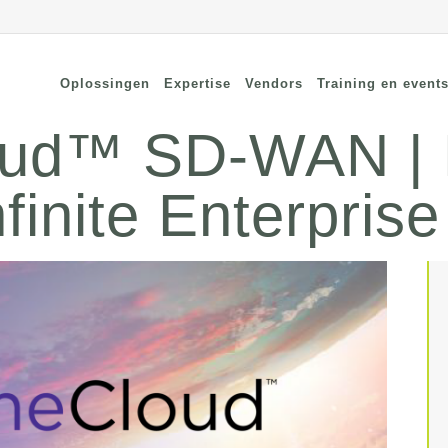
Oplossingen
Expertise
Vendors
Training en event
ud™ SD-WAN | E
finite Enterprise
cure Remote Connectivity
Security
dpoint Security
Connectivity
oud Security
Wi-Fi / Bluetooth
twerk Security