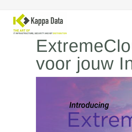
ExtremeClo
voor jouw In
WiFi
Se
Switching
En
Routing
Cl
Backup
Ne