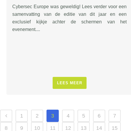
Cybersec Europe was geweldig! Lees verder voor een
samenvatting van de editie van dit jaar en een
exclusief kijkje achter de schermen van het
evenement....
LEES MEER
1
2
3
4
5
6
7
8
9
10
11
12
13
14
15