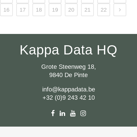
16
17
18
19
20
21
22
Kappa Data HQ
Grote Steenweg 18,
9840 De Pinte
info@kappadata.be
+32 (0)9 243 42 10