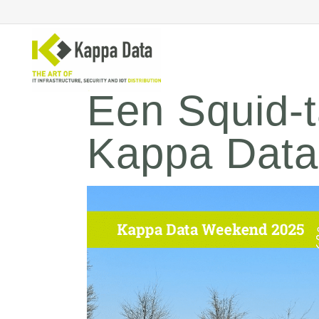
Een Squid-t
Kappa Dat
WiFi
Se
Switching
En
Routing
Cl
Backup
Ne