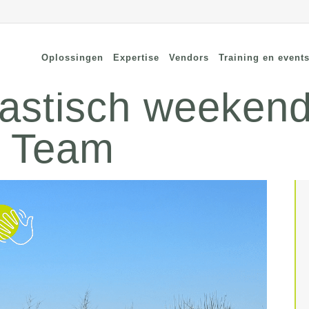
Oplossingen
Expertise
Vendors
Training en event
astisch weekend
a Team
cure Remote Connectivity
Security
dpoint Security
Connectivity
oud Security
Wi-Fi / Bluetooth
twerk Security