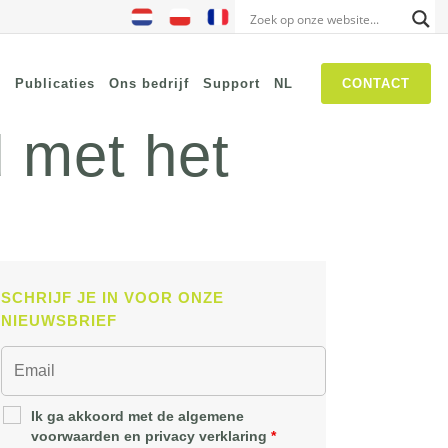
s
Publicaties
Ons bedrijf
Support
NL
CONTACT
 met het
NIS2
SASE
Threat Hunting
Security Awareness
SCHRIJF JE IN VOOR ONZE
Self Driven Networks
NIEUWSBRIEF
IT Operations Management
Zero-Trust Network Access
(ZTNA)
Ik ga akkoord met de algemene
voorwaarden en privacy verklaring
*