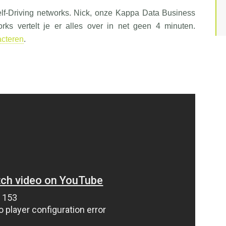
lf-Driving networks. Nick, onze Kappa Data Business
s vertelt je er alles over in net geen 4 minuten.
acteren
.