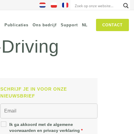
s
Publicaties
Ons bedrijf
Support
NL
CONTACT
-Driving
NIS2
SASE
Threat Hunting
Security Awareness
SCHRIJF JE IN VOOR ONZE
Self Driven Networks
NIEUWSBRIEF
IT Operations Management
Zero-Trust Network Access
(ZTNA)
Ik ga akkoord met de algemene
voorwaarden en privacy verklaring
*