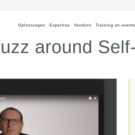
Oplossingen
Expertise
Vendors
Training en event
fuzz around Self
cure Remote Connectivity
Security
dpoint Security
Connectivity
oud Security
Wi-Fi / Bluetooth
twerk Security