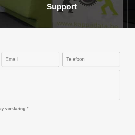
Support
cy verklaring
*