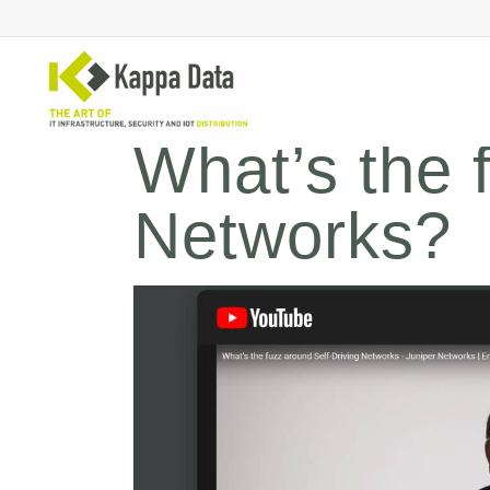
What’s the 
Networks?
WiFi
Se
Switching
En
Routing
Cl
Backup
Ne