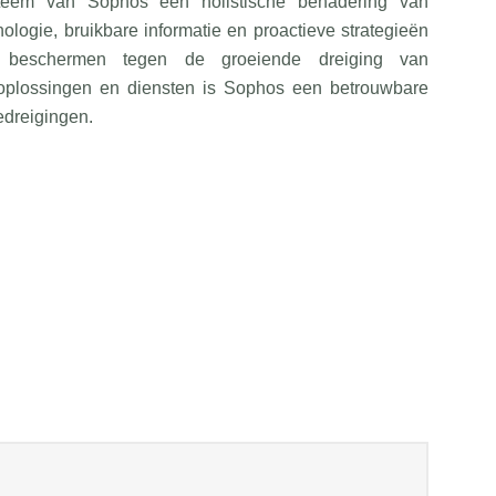
steem van Sophos een holistische benadering van
ologie, bruikbare informatie en proactieve strategieën
 beschermen tegen de groeiende dreiging van
s oplossingen en diensten is Sophos een betrouwbare
edreigingen.