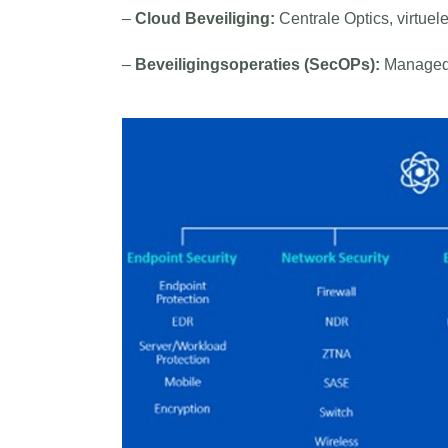
–
Cloud Beveiliging:
Centrale Optics, virtuele
–
Beveiligingsoperaties (SecOPs):
Managed 