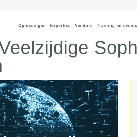
Oplossingen
Expertise
Vendors
Training en event
Veelzijdige Sop
m
cure Remote Connectivity
Security
dpoint Security
Connectivity
oud Security
Wi-Fi / Bluetooth
twerk Security