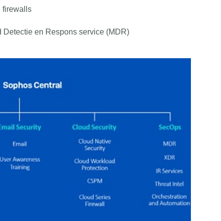
 firewalls
Detectie en Respons service (MDR)