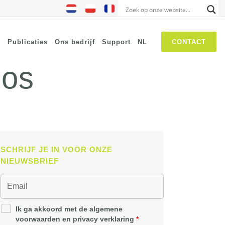
s
Publicaties
Ons bedrijf
Support
NL
CONTACT
hos
NIS2
SASE
Threat Hunting
Security Awareness
SCHRIJF JE IN VOOR ONZE
Self Driven Networks
NIEUWSBRIEF
IT Operations Management
Zero-Trust Network Access
(ZTNA)
Ik ga akkoord met de algemene
voorwaarden en privacy verklaring
*