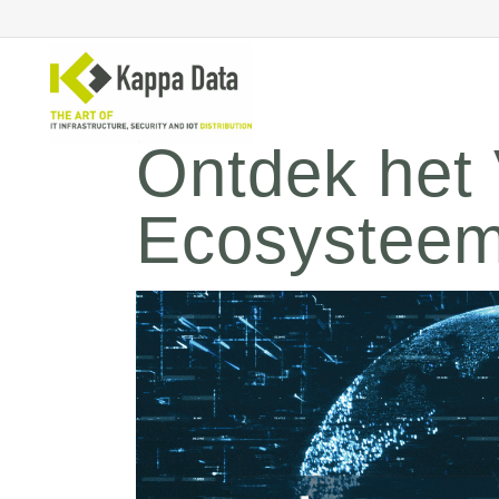
Ontdek het 
Ecosystee
WiFi
Se
Switching
En
Routing
Cl
Backup
Ne