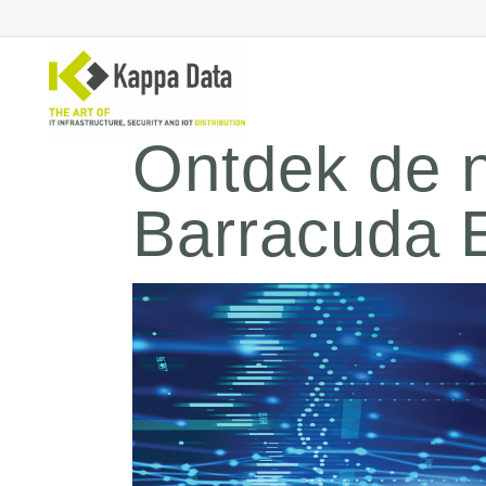
Ontdek de 
Barracuda 
WiFi
Se
Switching
En
Routing
Cl
Backup
Ne