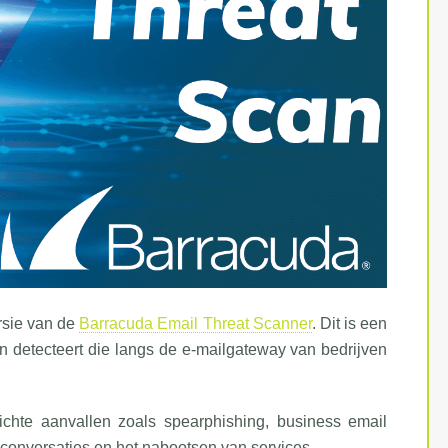
rsie van de
Barracuda Email Threat Scanner
. Dit is een
 detecteert die langs de e-mailgateway van bedrijven
chte aanvallen zoals spearphishing, business email
onversaties en het nabootsen van services.