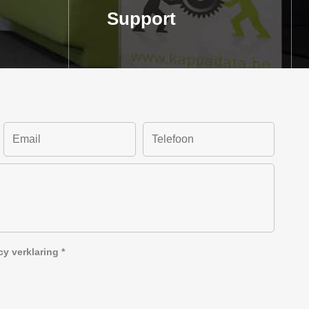
Support
cy verklaring
*