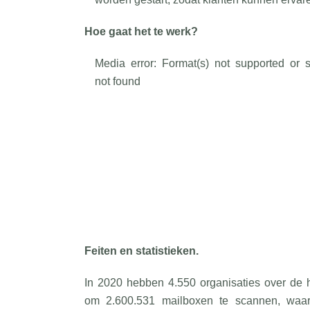
Hoe gaat het te werk?
Videospeler
Media error: Format(s) not supported or s
not found
Bestand downloaden: https://www.kappadata.be/wp-
content/uploads/2021/03/Email-Threat-Scanner-Social.mp4?_=1
Feiten en statistieken.
In 2020 hebben 4.550 organisaties over de 
om 2.600.531 mailboxen te scannen, waarb