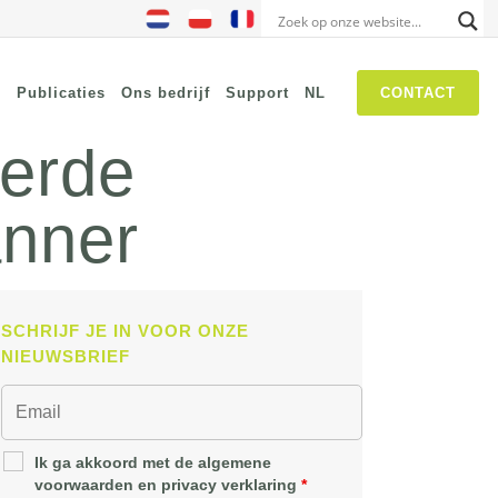
s
Publicaties
Ons bedrijf
Support
NL
CONTACT
terde
anner
NIS2
SASE
Threat Hunting
Security Awareness
SCHRIJF JE IN VOOR ONZE
Self Driven Networks
NIEUWSBRIEF
IT Operations Management
Zero-Trust Network Access
(ZTNA)
Ik ga akkoord met de algemene
voorwaarden en privacy verklaring
*