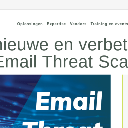
Oplossingen
Expertise
Vendors
Training en event
nieuwe en verbe
Email Threat Sc
cure Remote Connectivity
Security
dpoint Security
Connectivity
oud Security
Wi-Fi / Bluetooth
twerk Security