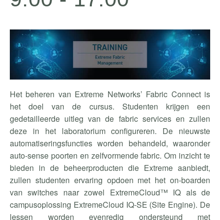
Het beheren van Extreme Networks’
Fabric
Connect is
het doel van de cursus. Studenten krijgen een
gedetailleerde uitleg van de
fabric
services en zullen
deze in het laboratorium configureren. De nieuwste
automatiseringsfuncties worden behandeld, waaronder
auto-sense poorten en zelfvormend
e
fabric
. Om inzicht te
bieden in de beheerproducten die Extreme aanbiedt,
zullen studenten ervaring opdoen met het on-boarden
van switches naar zowel
ExtremeCloud
™ IQ als de
campusoplossing
ExtremeCloud
IQ-SE (Site Engine). De
lessen worden evenredig ondersteund met