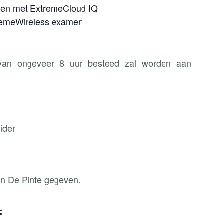
eren met ExtremeCloud IQ
tremeWireless examen
rvan ongeveer 8 uur besteed zal worden aan
ider
in De Pinte gegeven.
: