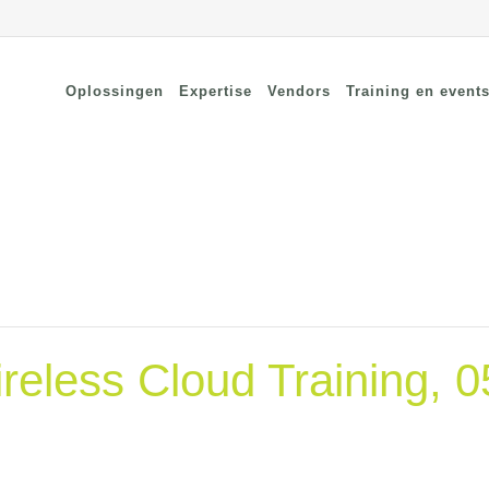
Oplossingen
Expertise
Vendors
Training en event
cure Remote Connectivity
Security
dpoint Security
Connectivity
oud Security
Wi-Fi / Bluetooth
twerk Security
less Cloud Training, 0