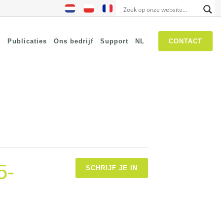
s
Publicaties
Ons bedrijf
Support
NL
CONTACT
NIS2
SASE
Threat Hunting
Security Awareness
Self Driven Networks
5-
IT Operations Management
SCHRIJF JE IN
Zero-Trust Network Access
(ZTNA)