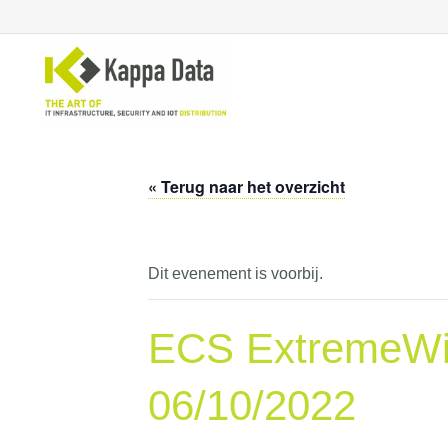
« Terug naar het overzicht
WiFi
Se
Switching
En
Routing
Cl
Dit evenement is voorbij.
Backup
Ne
ECS ExtremeWire
06/10/2022