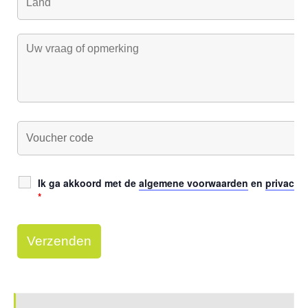
Ik ga akkoord met de
algemene voorwaarden
en
privacy v
*