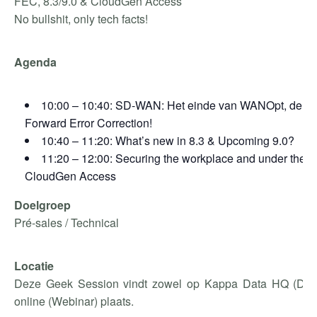
FEC, 8.3/9.0 & CloudGen Access
No bullshit, only tech facts!
Agenda
10:00 – 10:40: SD-WAN: Het einde van WANOpt, de sta
Forward Error Correction!
10:40 – 11:20: What’s new in 8.3 & Upcoming 9.0?
11:20 – 12:00: Securing the workplace and under the h
CloudGen Access
Doelgroep
Pré-sales / Technical
Locatie
Deze Geek Session vindt zowel op Kappa Data HQ (De P
online (Webinar) plaats.