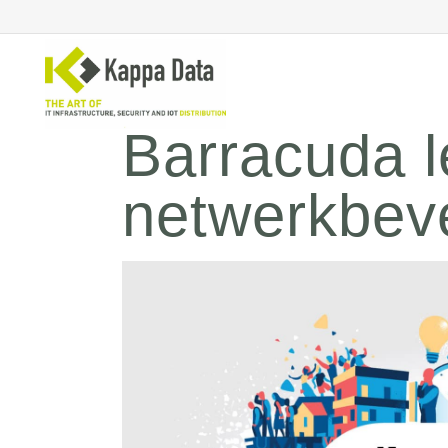
Barracuda l
netwerkbeve
WiFi
Se
Switching
En
Routing
Cl
Backup
Ne