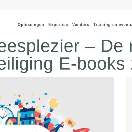
Oplossingen
Expertise
Vendors
Training en event
eesplezier – De
iliging E-books z
cure Remote Connectivity
Security
dpoint Security
Connectivity
oud Security
Wi-Fi / Bluetooth
twerk Security