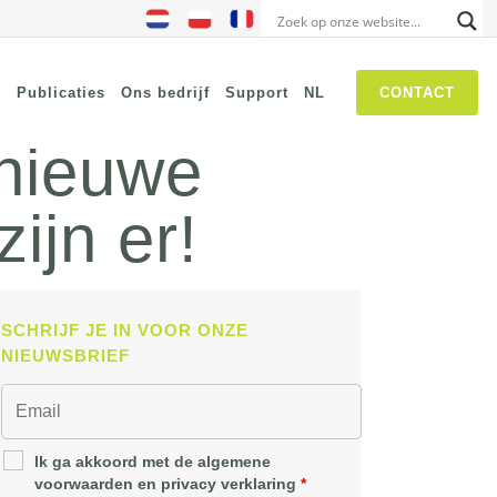
s
Publicaties
Ons bedrijf
Support
NL
CONTACT
 nieuwe
ijn er!
NIS2
SASE
Threat Hunting
Security Awareness
SCHRIJF JE IN VOOR ONZE
Self Driven Networks
NIEUWSBRIEF
IT Operations Management
Zero-Trust Network Access
(ZTNA)
Ik ga akkoord met de algemene
voorwaarden en privacy verklaring
*