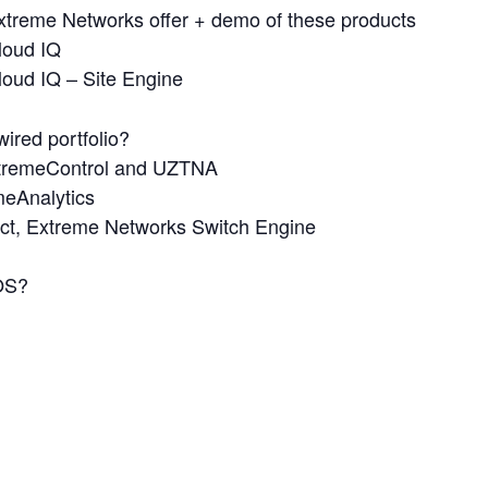
treme Networks offer + demo of these products
loud IQ
oud IQ – Site Engine
wired portfolio?
xtremeControl and UZTNA
meAnalytics
ct, Extreme Networks Switch Engine
OS?