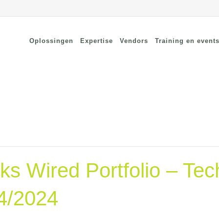
Oplossingen
Expertise
Vendors
Training en event
cure Remote Connectivity
Security
dpoint Security
Connectivity
oud Security
Wi-Fi / Bluetooth
twerk Security
s Wired Portfolio – Tec
4/2024