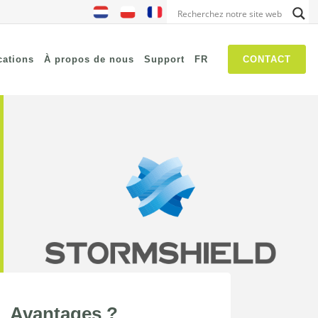
cations
À propos de nous
Support
FR
CONTACT
NIS2
SASE
Chasse aux menaces
Security Awareness
Les réseaux autogérés
IT Operations Management
Avantages ?