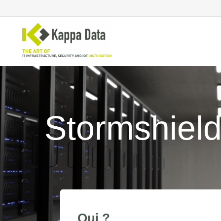
Solutions Wi-Fi
Co
sé
Stormshiel
Commutation
Sé
Routage de réseau
Sé
Sauvegarde
Sé
Qui ?