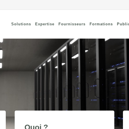
Solutions
Expertise
Fournisseurs
Formations
Publi
nnectivité à distance
Security
curisée
d
Connectivity
curité des terminaux
Wi-Fi / Bluetooth
curité du cloud
curité réseau
Quoi ?