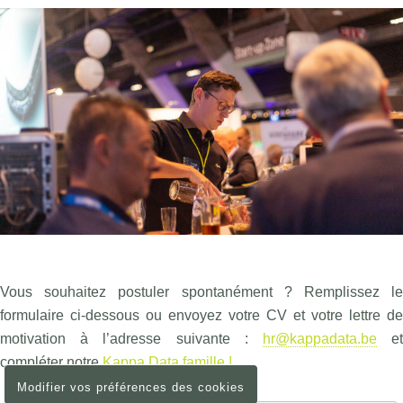
Vous souhaitez postuler spontanément ? Remplissez le
formulaire ci-dessous ou envoyez votre CV et votre lettre de
motivation à l’adresse suivante :
hr@kappadata.be
e
compléter notre
Kappa Data famille !
Modifier vos préférences des cookies