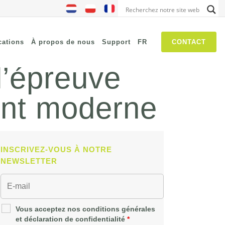
cations
À propos de nous
Support
FR
CONTACT
l’épreuve
ent moderne
NIS2
SASE
Chasse aux menaces
Security Awareness
INSCRIVEZ-VOUS À NOTRE
Les réseaux autogérés
NEWSLETTER
IT Operations Management
Vous acceptez nos conditions générales
et déclaration de confidentialité
*