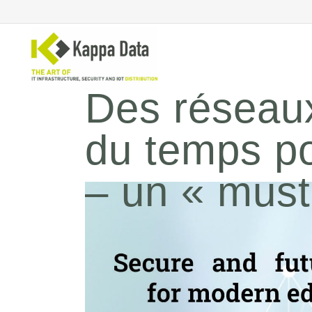
Des réseaux
du temps p
Solutions Wi-Fi
Co
sé
Commutation
Sé
– un « must
Routage de réseau
Sé
Sauvegarde
Sé