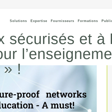
Solutions
Expertise
Fournisseurs
Formations
Publi
 sécurisés et à 
our l’enseignem
nnectivité à distance
Security
curisée
Connectivity
curité des terminaux
 » !
Wi-Fi / Bluetooth
curité du cloud
curité réseau