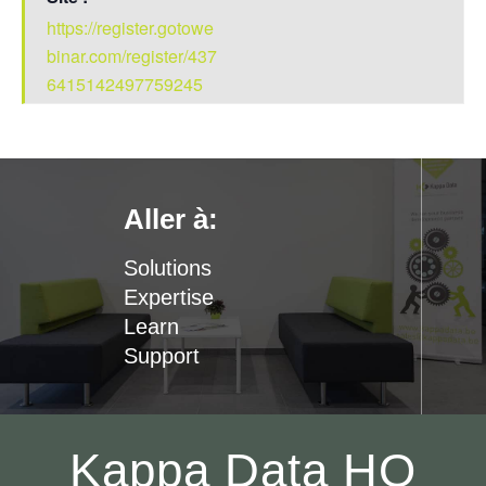
https://register.gotowe
binar.com/register/437
6415142497759245
Aller à:
Solutions
Expertise
Learn
Support
Kappa Data HQ