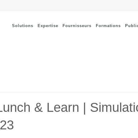
Solutions
Expertise
Fournisseurs
Formations
Publi
nnectivité à distance
Security
curisée
Connectivity
curité des terminaux
Wi-Fi / Bluetooth
curité du cloud
curité réseau
unch & Learn | Simulati
023