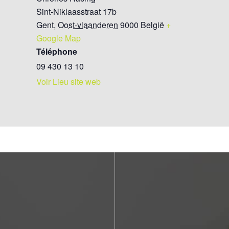
Sint-Niklaasstraat 17b
Gent
,
Oost-vlaanderen
9000
België
+
Google Map
Téléphone
09 430 13 10
Voir Lieu site web