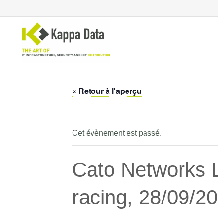
« Retour à l'aperçu
Solutions Wi-Fi
Co
sé
Commutation
Sé
Routage de réseau
Cet évènement est passé.
Sé
Sauvegarde
Sé
Cato Networks L
racing, 28/09/2