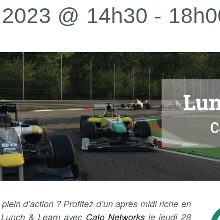
, 2023 @ 14h30
-
18h0
ein d’action ? Profitez d’un après-midi riche en
u Lunch & Learn avec
Cato Networks
le jeudi 28