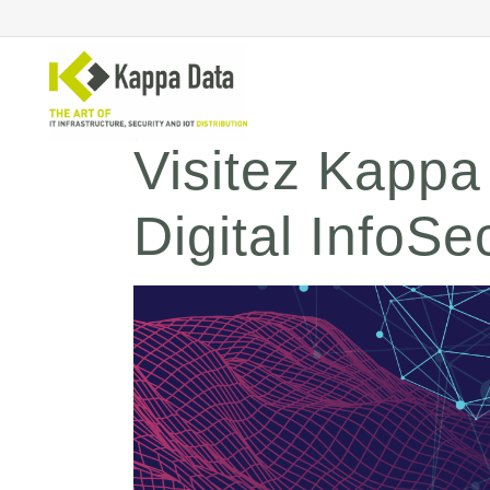
Visitez Kappa
Digital InfoSe
Solutions Wi-Fi
Co
sé
Commutation
Sé
Routage de réseau
Sé
Sauvegarde
Sé