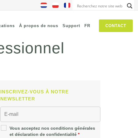
cations
À propos de nous
Support
FR
CONTACT
essionnel
NIS2
SASE
Chasse aux menaces
Security Awareness
INSCRIVEZ-VOUS À NOTRE
Les réseaux autogérés
NEWSLETTER
IT Operations Management
Vous acceptez nos conditions générales
et déclaration de confidentialité
*