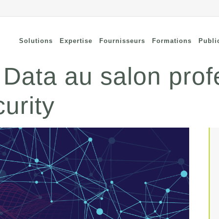
Solutions
Expertise
Fournisseurs
Formations
Publi
 Data au salon prof
curity
nnectivité à distance
Security
curisée
Connectivity
curité des terminaux
Wi-Fi / Bluetooth
curité du cloud
curité réseau