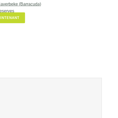
 Haverbeke (Barracuda)
Deserves
AINTENANT