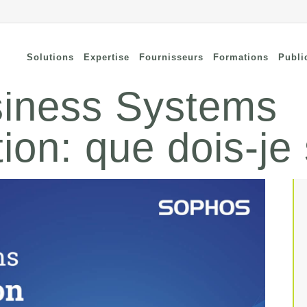
Solutions
Expertise
Fournisseurs
Formations
Publi
iness Systems
ion: que dois-je
nnectivité à distance
Security
curisée
Connectivity
curité des terminaux
Wi-Fi / Bluetooth
curité du cloud
curité réseau