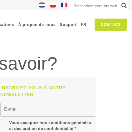
cations
À propos de nous
Support
FR
CONTACT
 savoir?
NIS2
SASE
Chasse aux menaces
Security Awareness
INSCRIVEZ-VOUS À NOTRE
Les réseaux autogérés
NEWSLETTER
IT Operations Management
Vous acceptez nos conditions générales
et déclaration de confidentialité
*