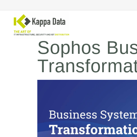
Sophos Bus
Transformat
Solutions Wi-Fi
Co
sé
Commutation
Sé
Routage de réseau
Sé
Sauvegarde
Sé