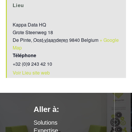
Lieu
Kappa Data HQ
Grote Steenweg 18
De Pinte
,
Oost-vlaanderen
9840
Belgium
+ Google
Map
Téléphone
+32 (0)9 243 42 10
Voir Lieu site web
Aller à:
Solutions
Expertise