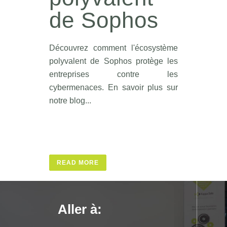
de Sophos
Découvrez comment l'écosystème
polyvalent de Sophos protège les
entreprises contre les
cybermenaces. En savoir plus sur
notre blog...
READ MORE
READ MORE
READ MORE
READ MORE
Aller à: