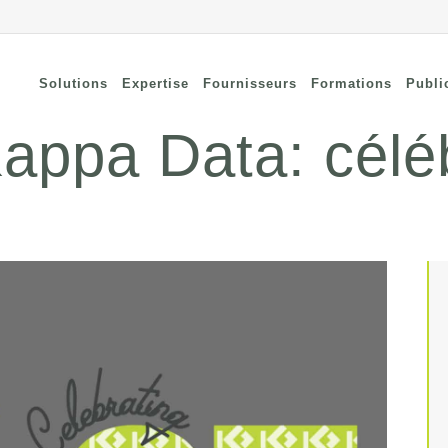
Solutions
Expertise
Fournisseurs
Formations
Publi
appa Data: célé
nnectivité à distance
Security
curisée
Connectivity
curité des terminaux
Wi-Fi / Bluetooth
curité du cloud
curité réseau