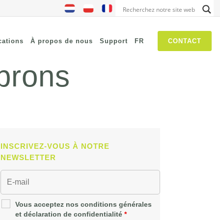
cations
À propos de nous
Support
FR
CONTACT
brons
NIS2
SASE
Chasse aux menaces
Security Awareness
INSCRIVEZ-VOUS À NOTRE
Les réseaux autogérés
NEWSLETTER
IT Operations Management
Vous acceptez nos conditions générales
et déclaration de confidentialité
*