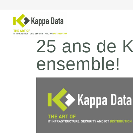
25 ans de K
ensemble!
Solutions Wi-Fi
Co
sé
Commutation
Sé
Routage de réseau
Sé
Sauvegarde
Sé